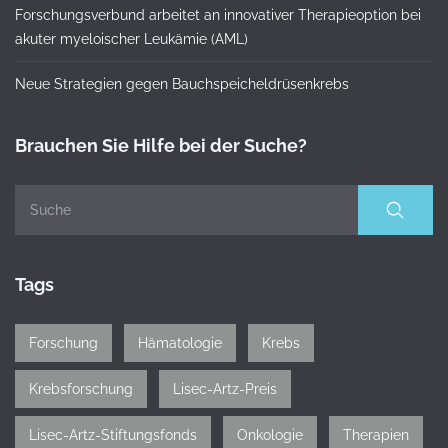
Forschungsverbund arbeitet an innovativer Therapieoption bei
akuter myeloischer Leukämie (AML)
Neue Strategien gegen Bauchspeicheldrüsenkrebs
Brauchen Sie Hilfe bei der Suche?
Tags
Forschung
Hämatologie
Krebs
Krebsforschung
Lisec-Artz-Preis
Lisec-Artz-Stiftungsfonds
Onkologie
Therapien