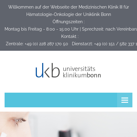
Willkommen auf der Webseite der Medizinischen Klinik III für
Hämatologie-Onkologie der Uniklinik Bonn
Öffnungszeiten :
Montag bis Freitag - 8:00 - 15:00 Uhr | Sprechzeit: nach Vereinba
Kontakt :
 Zentrale: +49 (0) 228 287 170 50   Dienstarzt: +49 (0) 151 / 582 337 