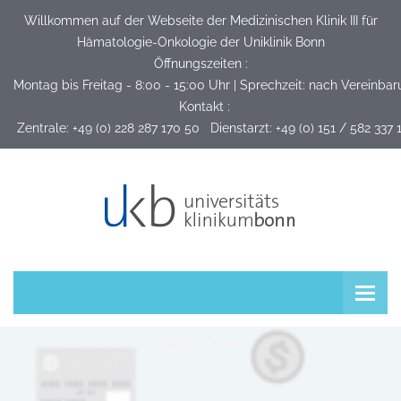
Willkommen auf der Webseite der Medizinischen Klinik III für
Hämatologie-Onkologie der Uniklinik Bonn
Öffnungszeiten :
Montag bis Freitag - 8:00 - 15:00 Uhr | Sprechzeit: nach Vereinba
Kontakt :
 Zentrale: +49 (0) 228 287 170 50   Dienstarzt: +49 (0) 151 / 582 337 