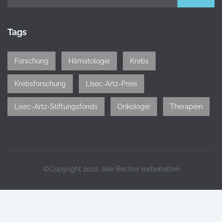
Tags
Forschung
Hämatologie
Krebs
Krebsforschung
Lisec-Artz-Preis
Lisec-Artz-Stiftungsfonds
Onkologie
Therapien
©Copyright 2022. Alle Rechte vorbehalten