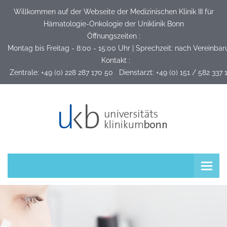
Willkommen auf der Webseite der Medizinischen Klinik III für
Hämatologie-Onkologie der Uniklinik Bonn
Öffnungszeiten :
Montag bis Freitag - 8:00 - 15:00 Uhr | Sprechzeit: nach Vereinba
Kontakt :
 Zentrale: +49 (0) 228 287 170 50   Dienstarzt: +49 (0) 151 / 582 337 