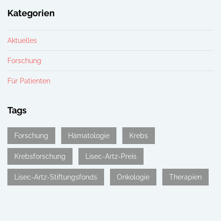
Kategorien
Aktuelles
Forschung
Für Patienten
Tags
Forschung
Hämatologie
Krebs
Krebsforschung
Lisec-Artz-Preis
Lisec-Artz-Stiftungsfonds
Onkologie
Therapien