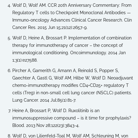
Wolf D, Wolf AM. CCR 20th Anniversary Commentary: From
Regulatory T cells to Checkpoint Monoclonal Antibodies —
Immuno-oncology Advances Clinical Cancer Research. Clin
Cancer Res. 2015 Jun 15;21(12):2657-9.
Wolf D, Heine A, Brossart P. Implementation of combination
therapy for immunotherapy of cancer – the concept of
immunological conditioning. Oncoimmunology. 2014 Jan
1;3(1):e27588.
Pircher A, Gamerith G, Amann A, Reinold S, Popper S,
Gaechter A, Gastl G, Wolf AM, Hilbe W, Wolf D. Neoadjuvant
chemo-immunotherapy modifies CD4+CD25+ regulatory T
cells (Treg) in non-small cell lung cancer (NSCLC) patients.
Lung Cancer. 2014 Jul;85(1):81-7.
Heine A, Brossart P, Wolf D. Ruxolitinib is an
immunosuppressive compound – is it time for prophylaxis?
Blood. 2013 Nov 28;122(23):3843-4.
Wolf D, von Lilienfeld-Toal M, Wolf AM, Schleuning M, von