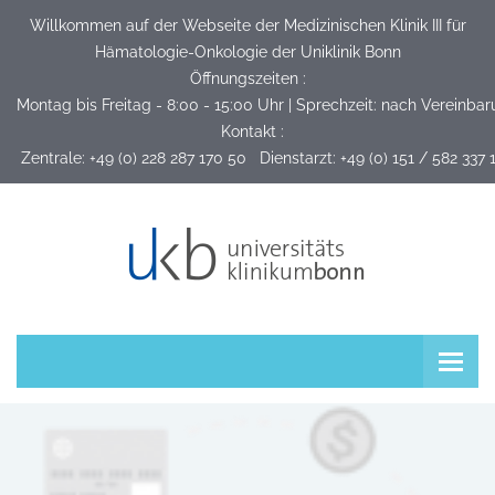
Willkommen auf der Webseite der Medizinischen Klinik III für
Hämatologie-Onkologie der Uniklinik Bonn
Öffnungszeiten :
Montag bis Freitag - 8:00 - 15:00 Uhr | Sprechzeit: nach Vereinba
Kontakt :
 Zentrale: +49 (0) 228 287 170 50   Dienstarzt: +49 (0) 151 / 582 337 