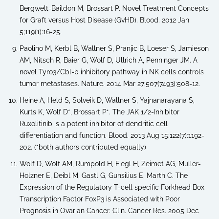
Bergwelt-Baildon M, Brossart P. Novel Treatment Concepts
for Graft versus Host Disease (GvHD). Blood. 2012 Jan
5;119(1):16-25.
Paolino M, Kerbl B, Wallner S, Pranjic B, Loeser S, Jamieson
AM, Nitsch R, Baier G, Wolf D, Ullrich A, Penninger JM. A
novel Tyro3/Cbl-b inhibitory pathway in NK cells controls
tumor metastases. Nature. 2014 Mar 27;507(7493):508-12.
Heine A, Held S, Solveik D, Wallner S, Yajnanarayana S,
Kurts K, Wolf D*, Brossart P*. The JAK 1/2-Inhibitor
Ruxolitinib is a potent inhibitor of dendritic cell
differentiation and function. Blood. 2013 Aug 15;122(7):1192-
202. (*both authors contributed equally)
Wolf D, Wolf AM, Rumpold H, Fiegl H, Zeimet AG, Muller-
Holzner E, Deibl M, Gastl G, Gunsilius E, Marth C. The
Expression of the Regulatory T-cell specific Forkhead Box
Transcription Factor FoxP3 is Associated with Poor
Prognosis in Ovarian Cancer. Clin. Cancer Res. 2005 Dec