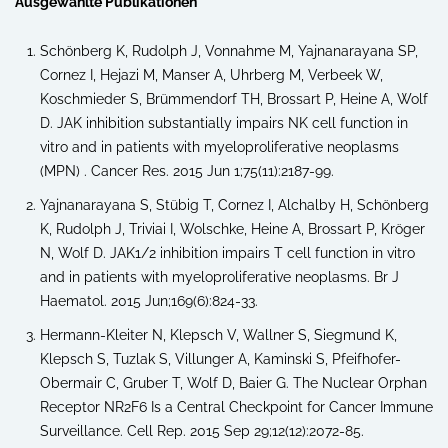
Ausgewählte Publikationen
Schönberg K, Rudolph J, Vonnahme M, Yajnanarayana SP,
Cornez I, Hejazi M, Manser A, Uhrberg M, Verbeek W,
Koschmieder S, Brümmendorf TH, Brossart P, Heine A, Wolf
D. JAK inhibition substantially impairs NK cell function in
vitro and in patients with myeloproliferative neoplasms
(MPN) . Cancer Res. 2015 Jun 1;75(11):2187-99.
Yajnanarayana S, Stübig T, Cornez I, Alchalby H, Schönberg
K, Rudolph J, Triviai I, Wolschke, Heine A, Brossart P, Kröger
N, Wolf D. JAK1/2 inhibition impairs T cell function in vitro
and in patients with myeloproliferative neoplasms. Br J
Haematol. 2015 Jun;169(6):824-33.
Hermann-Kleiter N, Klepsch V, Wallner S, Siegmund K,
Klepsch S, Tuzlak S, Villunger A, Kaminski S, Pfeifhofer-
Obermair C, Gruber T, Wolf D, Baier G. The Nuclear Orphan
Receptor NR2F6 Is a Central Checkpoint for Cancer Immune
Surveillance. Cell Rep. 2015 Sep 29;12(12):2072-85.