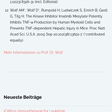
1;11(23):8326-31 (incl. Editorial)
Wolf AM*, Wolf D*, Rumpold H, Ludwiczek S, Enrich B, Gastl
G, Tilg H. The Kinase Inhibitor Imatinib Mesylate Potently
Inhibits TNF-α Production by Human Myeloid Cells and
Prevents TNF-dependent Hepatic Injury in Mice. Proc Natl
Acad Sci. U.S.A. 2005 Sep 20;102(38):13622-7. (*contributed
equally)
Mehr Informationen zu Prof. Dr. Wolf
Neueste Beiträge
iCAN33- Immuntherapie für Leukämie