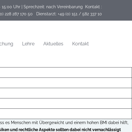
- 15:00 Uhr | Sprechzeit: nach Vereinbarung
Kontakt :
(0) 228 287 170 50   Dienstarzt: +49 (0) 151 / 582 337 10
schung
Lehre
Aktuelles
Kontakt
dass es Menschen mit Übergewicht und einem hohen BMI dabei hilft,
siken und rechtliche Aspekte sollten dabei nicht vernachlässigt