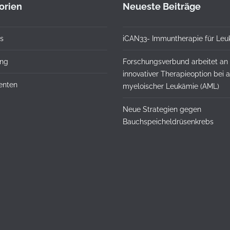
orien
Neueste Beiträge
s
iCAN33- Immuntherapie für Leu
ung
Forschungsverbund arbeitet an
innovativer Therapieoption bei 
ienten
myeloischer Leukämie (AML)
Neue Strategien gegen
Bauchspeicheldrüsenkrebs