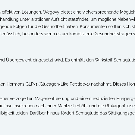
effektiven Lösungen. Wegovy bietet eine vielversprechende Möglich
handlung unter ärztlicher Aufsicht stattfindet, um mögliche Nebenwi
nde Folgen für die Gesundheit haben. Konsumenten sollten sich st
unerlässlich, besonders wenn es um komplizierte Gesundheitsfragen
und Übergewicht eingesetzt wird. Es enthält den Wirkstoff Semaglut
en Hormons GLP-1 (Glucagon-Like Peptide-1) nachahmt. Dieses Hormo
 einer verzögerten Magenentleerung und einem reduzierten Hungergef
ie Insulinsekretion nach einer Mahlzeit erhöht und die Glukagonfreis
ibigkeit leiden. Darüber hinaus fördert Semaglutid das Sättigungsge