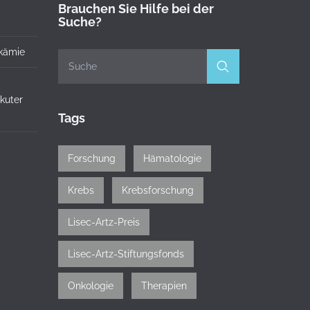
Brauchen Sie Hilfe bei der
Suche?
kämie
akuter
Tags
Forschung
Hämatologie
Krebs
Krebsforschung
Lisec-Artz-Preis
Lisec-Artz-Stiftungsfonds
Onkologie
Therapien