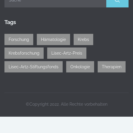
Tags
Forschung
Hämatologie
Krebs
Krebsforschung
Lisec-Artz-Preis
Lisec-Artz-Stiftungsfonds
Onkologie
Therapien
©Copyright 2022. Alle Rechte vorbehalten