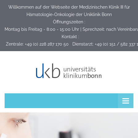
Willkommen auf der Webseite der Medizinischen Klinik III für
Hämatologie-Onkologie der Uniklinik Bonn
Öffnungszeiten :
Montag bis Freitag - 8:00 - 15:00 Uhr | Sprechzeit: nach Vereinba
Kontakt :
 Zentrale: +49 (0) 228 287 170 50   Dienstarzt: +49 (0) 151 / 582 337 