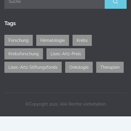
Tags
Forschung
Hämatologie
Krebs
Krebsforschung
Lisec-Artz-Preis
Lisec-Artz-Stiftungsfonds
Onkologie
Therapien
©Copyright 2022. Alle Rechte vorbehalten