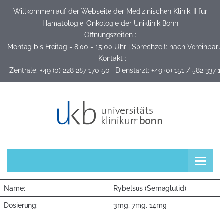
Willkommen auf der Webseite der Medizinischen Klinik III für
Hämatologie-Onkologie der Uniklinik Bonn
Öffnungszeiten :
Montag bis Freitag - 8:00 - 15:00 Uhr | Sprechzeit: nach Vereinba
Kontakt :
 Zentrale: +49 (0) 228 287 170 50   Dienstarzt: +49 (0) 151 / 582 337 
Name:
Rybelsus (Semaglutid)
Dosierung:
3mg, 7mg, 14mg