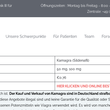
 III für
Öffnungszeiten :
Montag bis Freitag - 8:00 
 Zentrale: +49 
Unsere Schwerpunkte
Für Patienten
Team
For
Kamagra (Sildenafil)
50 mg, 100 mg
€0.76
HIER KLICKEN UND ONLINE BE
h ist.
Der Kauf und Verkauf von Kamagra sind in Deutschland strafb
diese Angebote illegal sind und keine Garantie für die Qualität oder 
assenen Potenzmitteln wie Viagra verwendet wird. Es wird von manche