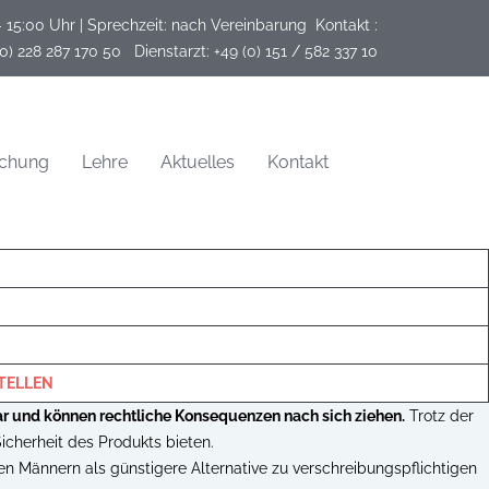
- 15:00 Uhr | Sprechzeit: nach Vereinbarung
Kontakt :
(0) 228 287 170 50   Dienstarzt: +49 (0) 151 / 582 337 10
schung
Lehre
Aktuelles
Kontakt
STELLEN
ar und können rechtliche Konsequenzen nach sich ziehen.
Trotz der
Sicherheit des Produkts bieten.
n Männern als günstigere Alternative zu verschreibungspflichtigen