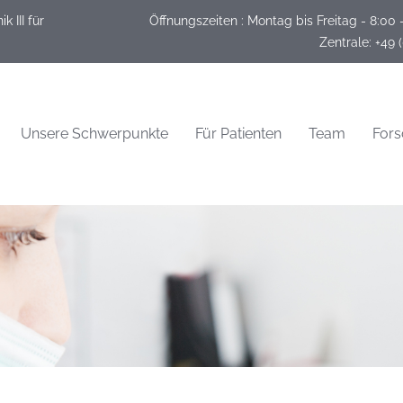
 III für
Öffnungszeiten :
Montag bis Freitag - 8:00 
 Zentrale: +49 
Unsere Schwerpunkte
Für Patienten
Team
For