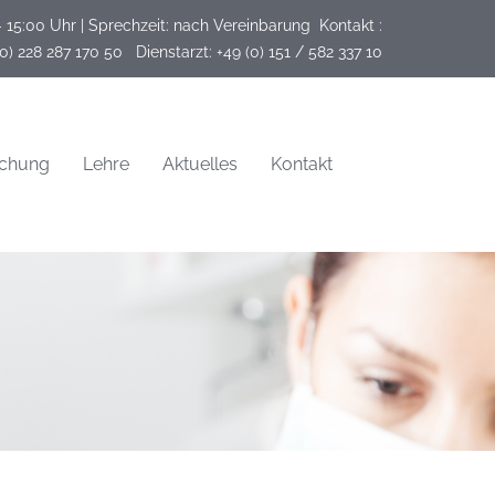
- 15:00 Uhr | Sprechzeit: nach Vereinbarung
Kontakt :
(0) 228 287 170 50   Dienstarzt: +49 (0) 151 / 582 337 10
schung
Lehre
Aktuelles
Kontakt