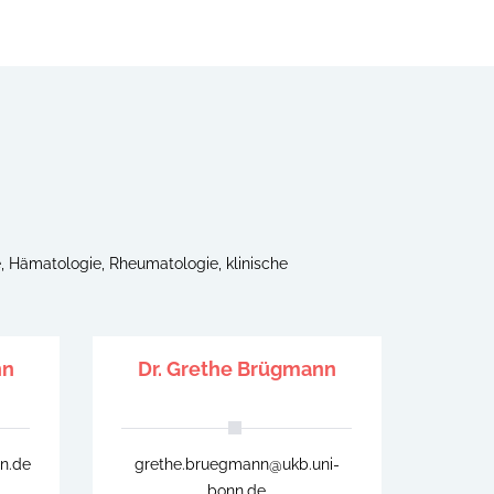
e, Hämatologie, Rheumatologie, klinische
nn
Dr. Grethe Brügmann
n.de
grethe.bruegmann@ukb.uni-
bonn.de