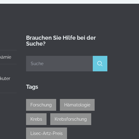
Brauchen Sie Hilfe bei der
Suche?
kämie
akuter
Tags
Forschung
Hämatologie
Krebs
Krebsforschung
Lisec-Artz-Preis