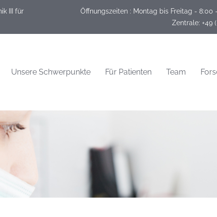
 III für
Öffnungszeiten :
Montag bis Freitag - 8:00 
 Zentrale: +49 
Unsere Schwerpunkte
Für Patienten
Team
For