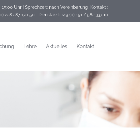
- 15:00 Uhr | Sprechzeit: nach Vereinbarung
Kontakt :
(0) 228 287 170 50   Dienstarzt: +49 (0) 151 / 582 337 10
schung
Lehre
Aktuelles
Kontakt