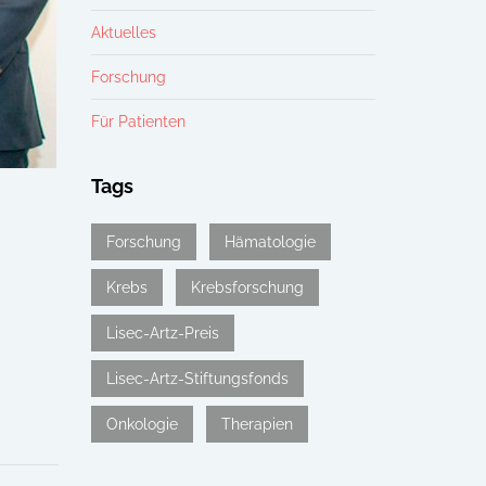
Aktuelles
Forschung
Für Patienten
Tags
Forschung
Hämatologie
Krebs
Krebsforschung
Lisec-Artz-Preis
Lisec-Artz-Stiftungsfonds
Onkologie
Therapien