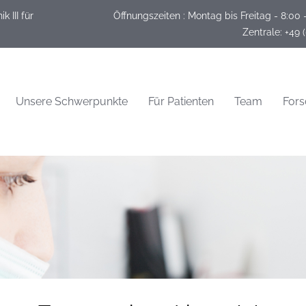
 III für
Öffnungszeiten :
Montag bis Freitag - 8:00 
 Zentrale: +49 
Unsere Schwerpunkte
Für Patienten
Team
For