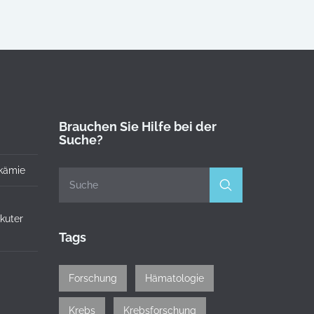
Brauchen Sie Hilfe bei der
Suche?
kämie
akuter
Tags
Forschung
Hämatologie
Krebs
Krebsforschung