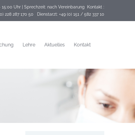
- 15:00 Uhr | Sprechzeit: nach Vereinbarung
Kontakt :
(0) 228 287 170 50   Dienstarzt: +49 (0) 151 / 582 337 10
schung
Lehre
Aktuelles
Kontakt